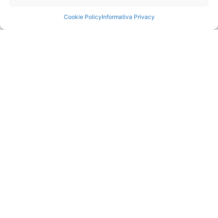
Cookie Policy
Informativa Privacy
FILIERA: L’UNICA COSA CHE CONTA.
Maggio 13, 2025
SCOPRI »