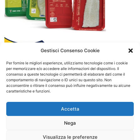
Gestisci Consenso Cookie
CARTONCINO 100% RICICLABILE PER IL
Per fornire le migliori esperienze, utilizziamo tecnologie come i cookie
BACCALÀ
per memorizzare e/o accedere alle informazioni del dispositivo. Il
Ottobre 23, 2024
consenso a queste tecnologie ci permetterà di elaborare dati come il
comportamento di navigazione o ID unici su questo sito. Non
SCOPRI »
acconsentire o ritirare il consenso può influire negativamente su alcune
caratteristiche e funzioni.
Accetta
Nega
Visualizza le preferenze