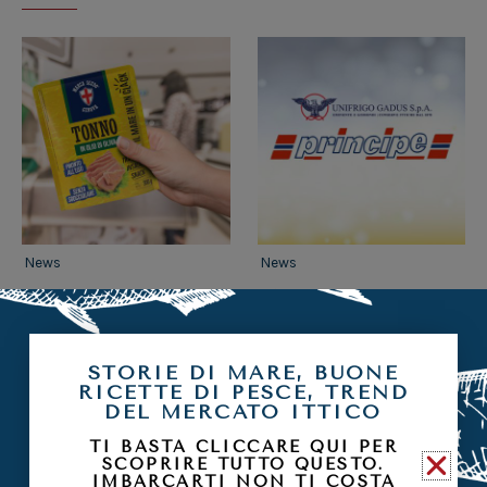
News
News
LA NUOVA FORMA
UNIFRIGO GADUS
DEL TONNO
ACQUISTA
MARCHIO
SCOPRI
STORIE DI MARE, BUONE
PRINCIPE
RICETTE DI PESCE, TREND
SCOPRI
DEL MERCATO ITTICO
TI BASTA CLICCARE QUI PER
SCOPRIRE TUTTO QUESTO.
IMBARCARTI NON TI COSTA