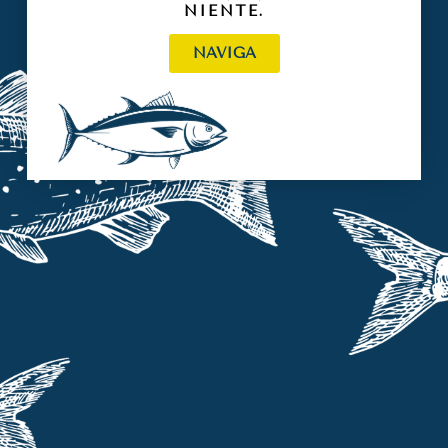
NIENTE.
NAVIGA
News
News
UNIFRIGO GADUS
FILIERA: L’UNICA
PER UNA NOVI
COSA CHE
LIGURE PIÙ
CONTA.
SICURA
SCOPRI
SCOPRI
1
2
3
4