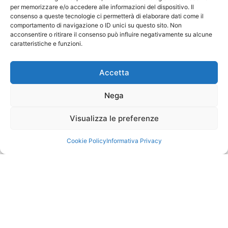
per memorizzare e/o accedere alle informazioni del dispositivo. Il
Arriviamo a questo paradosso: i consumatori desiderano
consenso a queste tecnologie ci permetterà di elaborare dati come il
un’offerta più sostenibile, sarebbero anche disposti a
comportamento di navigazione o ID unici su questo sito. Non
sostenere un costo leggermente superiore per incentivare la
acconsentire o ritirare il consenso può influire negativamente su alcune
caratteristiche e funzioni.
sostenibilità ESG eppure gli operatori di mercato che offrono
loro questi prodotti faticano a convincersi. Sono meno
propensi al rischio dei consumatori.
Accetta
Nega
Ma quindi non c’è soluzione?
Dobbiamo abbandonare l’idea della
Visualizza le preferenze
sostenibilità come soluzione alle
nostre crisi?
Cookie Policy
Informativa Privacy
Dobbiamo assolutamente andare avanti. Sfruttando
però uno strumento in più che oggi dobbiamo
responsabilizzare: voi giovani studenti e
professionisti. Siete voi che oggi vi immettete sul
mercato del lavoro e avete una capacità di spesa a
poter fare la differenza.