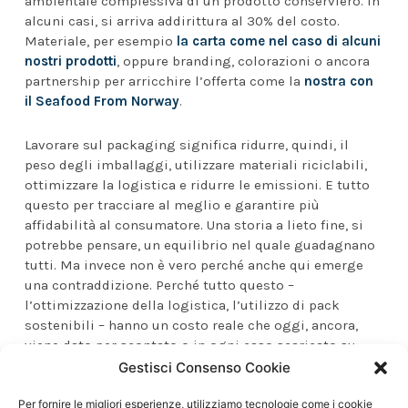
ambientale complessiva di un prodotto conserviero. In
alcuni casi, si arriva addirittura al 30% del costo.
Materiale, per esempio
la carta come nel caso di alcuni
nostri prodotti
, oppure branding, colorazioni o ancora
partnership per arricchire l’offerta come la
nostra con
il Seafood From Norway
.
Lavorare sul packaging significa ridurre, quindi, il
peso degli imballaggi, utilizzare materiali riciclabili,
ottimizzare la logistica e ridurre le emissioni. E tutto
questo per tracciare al meglio e garantire più
affidabilità al consumatore. Una storia a lieto fine, si
potrebbe pensare, un equilibrio nel quale guadagnano
tutti. Ma invece non è vero perché anche qui emerge
una contraddizione. Perché tutto questo –
l’ottimizzazione della logistica, l’utilizzo di pack
sostenibili – hanno un costo reale che oggi, ancora,
viene dato per scontato o in ogni caso scaricato su
pochi operatori della filiera.
Gestisci Consenso Cookie
Per fornire le migliori esperienze, utilizziamo tecnologie come i cookie