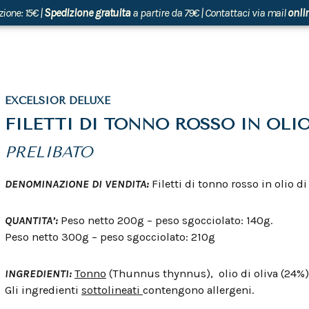
zione: 15€ |
Spedizione gratuita
a partire da 79€ | Contattaci via mail
onli
EXCELSIOR DELUXE
FILETTI DI TONNO ROSSO IN OLIO
PRELIBATO
DENOMINAZIONE DI VENDITA:
Filetti di tonno rosso in olio di
QUANTITA’:
Peso netto 200g – peso sgocciolato: 140g.
Peso netto 300g – peso sgocciolato: 210g
INGREDIENTI:
Tonno
(Thunnus thynnus), olio di oliva (24%),
Gli ingredienti
sottolineati
contengono allergeni.