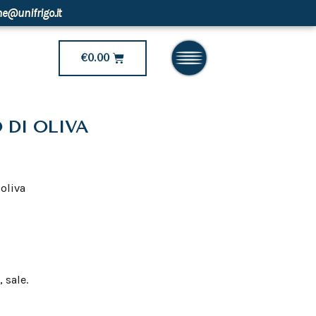
ne@unifrigo.it
Carrello
€
0.00
 DI OLIVA
 oliva
 sale.