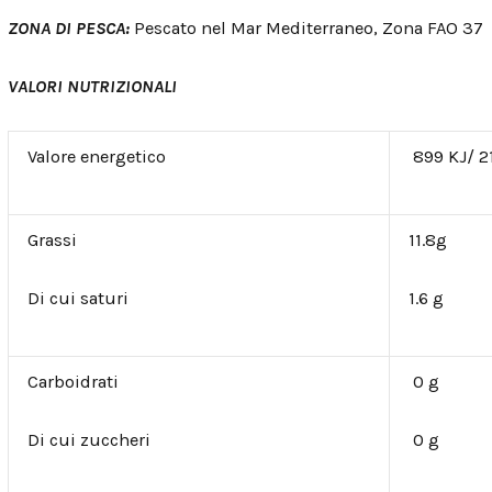
ZONA DI PESCA:
Pescato nel Mar Mediterraneo, Zona FAO 37
VALORI NUTRIZIONALI
Valore energetico
899 KJ/ 2
Grassi
11.8g
Di cui saturi
1.6 g
Carboidrati
0 g
Di cui zuccheri
0 g