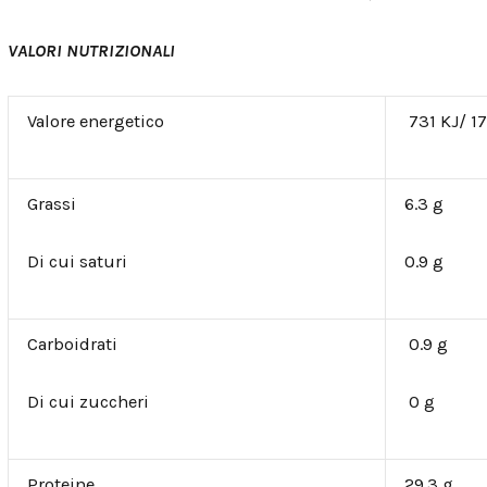
VALORI NUTRIZIONALI
Valore energetico
731 KJ/ 17
Grassi
6.3 g
Di cui saturi
0.9 g
Carboidrati
0.9 g
Di cui zuccheri
0 g
Proteine
29.3 g