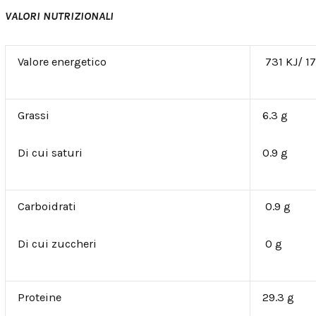
VALORI NUTRIZIONALI
Valore energetico
731 KJ/ 17
Grassi
6.3 g
Di cui saturi
0.9 g
Carboidrati
0.9 g
Di cui zuccheri
0 g
Proteine
29.3 g