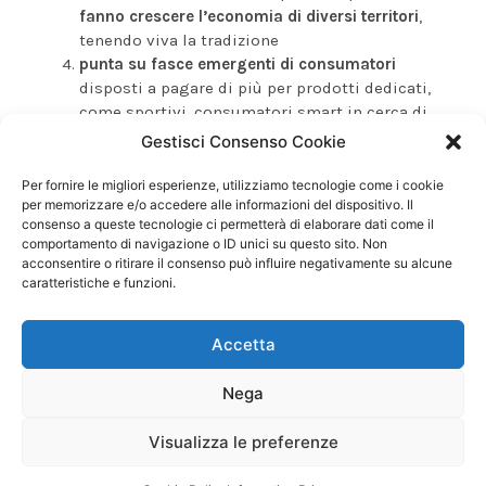
fanno crescere l’economia di diversi territori
,
tenendo viva la tradizione
punta su fasce emergenti di consumatori
disposti a pagare di più per prodotti dedicati,
come sportivi, consumatori smart in cerca di
prodotti ready-to-eat o ready-to-cook e simili
Gestisci Consenso Cookie
innova lo scaffale delle conserve ittiche
all’interno della GDO
, riuscendo a ridestare
Per fornire le migliori esperienze, utilizziamo tecnologie come i cookie
per memorizzare e/o accedere alle informazioni del dispositivo. Il
l’attenzione del consumatore, che rischia di
consenso a queste tecnologie ci permetterà di elaborare dati come il
assuefarsi e puntare su altri prodotti
comportamento di navigazione o ID unici su questo sito. Non
acconsentire o ritirare il consenso può influire negativamente su alcune
In realtà le potenzialità della filiera del baccalà e
caratteristiche e funzioni.
soprattutto di Marca Scudo Vitasana sono moltissime
e possono essere esplorate sotto diversi punti di vista.
Accetta
Per questo, puoi entrare nella filiera Unifrigo Gadus
Nega
dove non ci limitiamo a importare prodotti ma
studiamo strategie di valore per tutti i passaggi della
Visualizza le preferenze
filiera rendendola sana, trasparente e stabile, a favore
di tutti, dal produttore alla GDO.