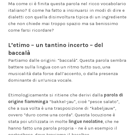
Ma come ci è finita questa parola nel ricco vocabolario
italiano? E come ha fatto a insinuarsi in modi di dire e
dialetti con quella disinvoltura tipica di un ingrediente
che non chiede mai troppo spazio ma sa benissimo
come farsi ricordare?
L’etimo – un tantino incerto – del
baccalà
Partiamo dalle origini: “baccalà”. Questa parola sembra
battere sulla lingua con un ritmo tutto suo, una
musicalità data forse dall’accento, o dalla presenza
dominante di un’unica vocale.
Etimologicamente si ritiene che derivi dalla
parola di
origine fiamminga
“bakkel-jau”, cioè “pesce salato”,
che a sua volta è una trasposizione di “kabeljauw”,
ovvero “duro come una corda”. Questa locuzione è
stata poi utilizzata in molte
lingue neolatine
, che ne
hanno fatto una parola propria – ne è un esempio il
portoghese, dove troviamo il
bacalhao
.