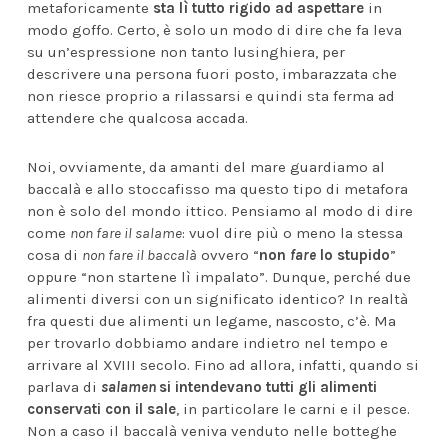
metaforicamente
sta lì tutto rigido ad aspettare
in
modo goffo. Certo, è solo un modo di dire che fa leva
su un’espressione non tanto lusinghiera, per
descrivere una persona fuori posto, imbarazzata che
non riesce proprio a rilassarsi e quindi sta ferma ad
attendere che qualcosa accada.
Noi, ovviamente, da amanti del mare guardiamo al
baccalà e allo stoccafisso ma questo tipo di metafora
non è solo del mondo ittico. Pensiamo al modo di dire
come
non fare il salame
: vuol dire più o meno la stessa
cosa di
non fare il baccalà
ovvero “
non
fare
lo stupido
”
oppure “non startene lì impalato”. Dunque, perché due
alimenti diversi con un significato identico? In realtà
fra questi due alimenti un legame, nascosto, c’è. Ma
per trovarlo dobbiamo andare indietro nel tempo e
arrivare al XVIII secolo. Fino ad allora, infatti, quando si
parlava di
salamen
si intendevano tutti gli alimenti
conservati con il sale
, in particolare le carni e il pesce.
Non a caso il baccalà veniva venduto nelle botteghe