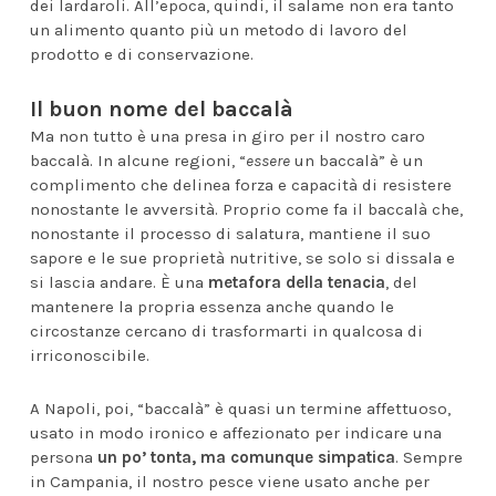
dei lardaroli. All’epoca, quindi, il salame non era tanto
un alimento quanto più un metodo di lavoro del
prodotto e di conservazione.
Il buon nome del baccalà
Ma non tutto è una presa in giro per il nostro caro
baccalà. In alcune regioni, “
essere
un baccalà” è un
complimento che delinea forza e capacità di resistere
nonostante le avversità. Proprio come fa il baccalà che,
nonostante il processo di salatura, mantiene il suo
sapore e le sue proprietà nutritive, se solo si dissala e
si lascia andare. È una
metafora della tenacia
, del
mantenere la propria essenza anche quando le
circostanze cercano di trasformarti in qualcosa di
irriconoscibile.
A Napoli, poi, “baccalà” è quasi un termine affettuoso,
usato in modo ironico e affezionato per indicare una
persona
un po’ tonta, ma comunque simpatica
. Sempre
in Campania, il nostro pesce viene usato anche per