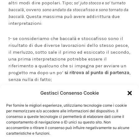
altri modi dire popolari. Tipo;
so’ juto stocco e so’ turnato
baccalà
, ovvero
sono andato da stoccafisso e sono tornato da
baccalà
. Questa massima può avere addirittura due
interpretazioni:
1- se consideriamo che baccalà e stoccafisso sono il
risultato di due diverse lavorazioni dello stesso pesce,
il merluzzo, sotto sale il primo ed essiccato il secondo,
una prima interpretazione potrebbe essere il
riferimento a qualcuno che si impegna per avviare un
progetto ma dopo un po’
si ritrova al punto di partenza
,
senza nulla di fatto;
Gestisci Consenso Cookie
2- la seconda interpretazione, abbastanza simile ma
forse con
un risultato più “sfortunato”
, si riferisce a
Per fornire le migliori esperienze, utilizziamo tecnologie come i cookie
qualcuno che parte fresco (con la buona polpa del
per memorizzare e/o accedere alle informazioni del dispositivo. Il
baccalà) e non solo non raggiunge il proprio obiettivo
consenso a queste tecnologie ci permetterà di elaborare dati come il
ma perde ciò che aveva (si ritrova secco e duro).
comportamento di navigazione o ID unici su questo sito. Non
acconsentire o ritirare il consenso può influire negativamente su alcune
caratteristiche e funzioni.
Prima di chiudere questo breve
excursus
sui modi di