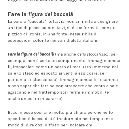
Fare la
figura del baccalà
La parola “baccalà”, tuttavia, non si limita a designare
un tipo di pesce salato. Anzi, si è trasformata, con un
pizzico di ironia, in una fonte inesauribile di
espressioni colorite nei vari dialetti italiani.
Fare la figura del baccalà
(ma anche
dello stoccafisso
), per
esempio, non è certo un complimento. Immaginiamoci
lì, impacciati come un pezzo di merluzzo immerso nel
sale (o steso ed esposto ai venti a essiccare, se
parliamo di stoccafisso). Immaginiamoci lì, insomma,
a non saper che fare se non attendere che vento e sale
agiscano e nel frattempo star fermi e immobili (e
anche un po’ in imbarazzo).
Ecco, messa così ci è molto più chiaro perché nello
specifico il baccalà si è trasformato nel tempo in un
modo di dire così diffuso per indicare chi,