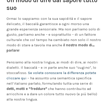
Un modo di dire dal sapore tutto
suo
Ormai lo sappiamo: con la sua sapidità e il sapore
delicato, il baccalà garantisce a ogni morso una
grande esperienza sensoriale. Ma non parliamo solo di
gusto, parliamo anche – e soprattutto – di un fattore
culturale che col tempo ha cambiato non solo il nostro
modo di stare a tavola ma anche
il nostro modo di…
parlare
!
Pensiamo alla nostra lingua, ai modi di dire, ai nostri
dialetti. Il baccalà – e in parte anche suo “cugino”, lo
stoccafisso.
Se volete conoscere la differenza potete
cliccare qui
– ha assunto una semantica specifica
nell’italiano parlato, formulando tutta una serie di
detti, motti e “freddure”
che hanno contribuito ad
arricchire e a dare un colore tutto nuovo (e più bello)
alla nostra lingua.