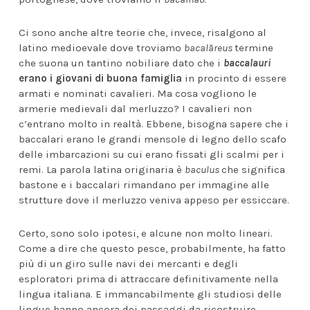
Ci sono anche altre teorie che, invece, risalgono al
latino medioevale dove troviamo
bacalāreus
termine
che suona un tantino nobiliare dato che i
baccalauri
erano i giovani di buona famiglia
in procinto di essere
armati e nominati cavalieri. Ma cosa vogliono le
armerie medievali dal merluzzo? I cavalieri non
c’entrano molto in realtà. Ebbene, bisogna sapere che i
baccalari erano le grandi mensole di legno dello scafo
delle imbarcazioni su cui erano fissati gli scalmi per i
remi. La parola latina originaria è
baculus
che significa
bastone e i baccalari rimandano per immagine alle
strutture dove il merluzzo veniva appeso per essiccare.
Certo, sono solo ipotesi, e alcune non molto lineari.
Come a dire che questo pesce, probabilmente, ha fatto
più di un giro sulle navi dei mercanti e degli
esploratori prima di attraccare definitivamente nella
lingua italiana. E immancabilmente gli studiosi delle
lingue hanno ancora dei passaggi da ricostruire.