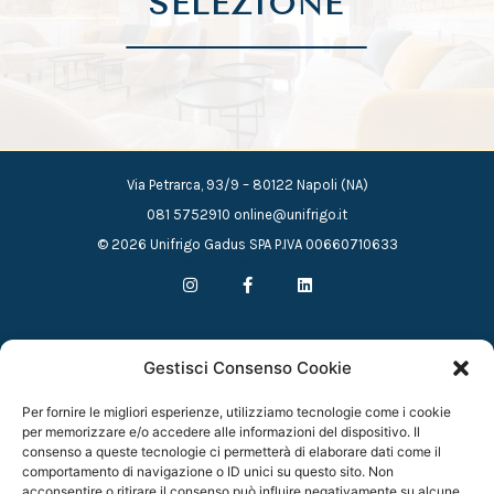
SELEZIONE
Via Petrarca, 93/9 – 80122 Napoli (NA)
081 5752910 online@unifrigo.it
© 2026 Unifrigo Gadus SPA P.IVA 00660710633
I
F
L
n
a
i
s
c
n
t
e
k
a
b
e
g
o
d
Contatti
Gestisci Consenso Cookie
r
o
i
a
k
n
m
-
Per fornire le migliori esperienze, utilizziamo tecnologie come i cookie
f
Vai all’Area Riservata
per memorizzare e/o accedere alle informazioni del dispositivo. Il
consenso a queste tecnologie ci permetterà di elaborare dati come il
comportamento di navigazione o ID unici su questo sito. Non
I punti vendita
acconsentire o ritirare il consenso può influire negativamente su alcune