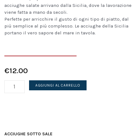
acciughe salate arrivano dalla Sicilia, dove la lavorazione
viene fatta a mano da secoli.
Perfette per arricchire il gusto di ogni tipo di piatto, dal
più semplice al più complesso. Le acciughe della Sicilia
portano il vero sapore del mare in tavola.
€
12.00
Alici
AGGIUNGI AL CARRELLO
salate
850g
di
Sicilia
Deluxe
quantità
ACCIUGHE SOTTO SALE