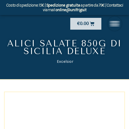
Vai
Costo di spedizione: 15€ |
Spedizione gratuita
a partire da 79€ | Contattaci
al
via mail
online@unifrigo.it
contenuto
Carrello
€
0.00
ALICI SALATE 850G DI
SICILIA DELUXE
Excelsior