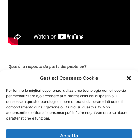
Qual è la risposta da parte del pubblico?
Gestisci Consenso Cookie
Devo dire che siamo tra i pochi, per il momento, ad
aver optato per questa strada. Il mercato delle
Per fornire le migliori esperienze, utilizziamo tecnologie come i cookie
conserve ittiche, da sempre, è abbastanza resistente al
per memorizzare e/o accedere alle informazioni del dispositivo. Il
cambiamento. Però, in particolare a Barcellona, per il
consenso a queste tecnologie ci permetterà di elaborare dati come il
comportamento di navigazione o ID unici su questo sito. Non
Seafood Expo, ho notato grande curiosità. Perché,
acconsentire o ritirare il consenso può influire negativamente su alcune
appunto, in un mercato che spesso è in stallo, un
caratteristiche e funzioni.
cambiamento prorompente si fa subito notare.
Ora che ci hanno notati il nostro compito è dimostrare
Accetta
che abbiamo ragione. È successo già molte volte in