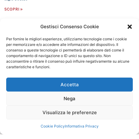
SCOPRI »
Gestisci Consenso Cookie
Per fornire le migliori esperienze, utilizziamo tecnologie come i cookie
per memorizzare e/o accedere alle informazioni del dispositivo. Il
consenso a queste tecnologie ci permetterà di elaborare dati come il
comportamento di navigazione o ID unici su questo sito. Non
acconsentire o ritirare il consenso può influire negativamente su alcune
caratteristiche e funzioni.
Accetta
Nega
Visualizza le preferenze
SE AMI IL SALMONE NORVEGESE, ADORERAI IL
BACCALÀ NORVEGESE
Aprile 28, 2026
Cookie Policy
Informativa Privacy
SCOPRI »