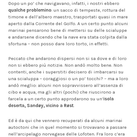
Dopo un po’ che navigavano, infatti, i nostri ebbero
qualche problemino
: un sacco di tempeste, rottura del
timone e dell’albero maestro, trasportati quasi in mare
aperto dalla Corrente del Golfo. A un certo punto alcuni
marinai pensarono bene di mettersi su delle scialuppe
e andarsene dicendo che la nave era stata colpita dalla
sfortuna – non posso dare loro torto, in effetti.
Peccato che andarono dispersi non si sa dove e di loro
non si ebbero più notizie. Non andò molto bene. Non
contenti, anche i superstiti decisero di imbarcarsi su
una scialuppa – coraggiosi o un po’ tocchi? – ma a loro
andò meglio: alcuni non sopravvissero all’assenza di
cibo e acqua, ma gli altri (pochi) che riuscirono a
farcela a un certo punto approdarono su un’
isola
deserta, Sandøy, vicino a Røst
.
Ed è da qui che vennero recuperati da alcuni marinai
autoctoni che in quel momento si trovavano a passare
nell’arcipelago norvegese delle Lofoten. Fra loro c’era