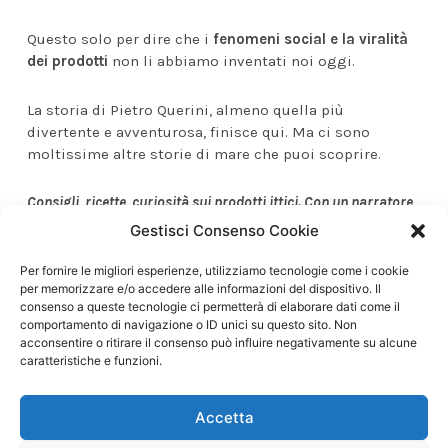
Questo solo per dire che i
fenomeni social e la viralità
dei prodotti
non li abbiamo inventati noi oggi.
La storia di Pietro Querini, almeno quella più
divertente e avventurosa, finisce qui. Ma ci sono
moltissime altre storie di mare che puoi scoprire.
Consigli, ricette, curiosità sui prodotti ittici. Con un narratore
d’eccezione: Gismo.
Gestisci Consenso Cookie
Non ti resta che
iscriverti alla newsletter
!
Per fornire le migliori esperienze, utilizziamo tecnologie come i cookie
per memorizzare e/o accedere alle informazioni del dispositivo. Il
consenso a queste tecnologie ci permetterà di elaborare dati come il
comportamento di navigazione o ID unici su questo sito. Non
acconsentire o ritirare il consenso può influire negativamente su alcune
caratteristiche e funzioni.
Accetta
SCOPRI LE ALTRE