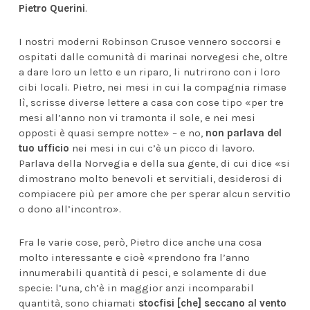
Pietro Querini
.
I nostri moderni Robinson Crusoe vennero soccorsi e
ospitati dalle comunità di marinai norvegesi che, oltre
a dare loro un letto e un riparo, li nutrirono con i loro
cibi locali. Pietro, nei mesi in cui la compagnia rimase
lì, scrisse diverse lettere a casa con cose tipo «per tre
mesi all’anno non vi tramonta il sole, e nei mesi
opposti è quasi sempre notte» – e no,
non parlava del
tuo ufficio
nei mesi in cui c’è un picco di lavoro.
Parlava della Norvegia e della sua gente, di cui dice «si
dimostrano molto benevoli et servitiali, desiderosi di
compiacere più per amore che per sperar alcun servitio
o dono all’incontro».
Fra le varie cose, però, Pietro dice anche una cosa
molto interessante e cioè «prendono fra l’anno
innumerabili quantità di pesci, e solamente di due
specie: l’una, ch’è in maggior anzi incomparabil
quantità, sono chiamati
stocfisi [che] seccano al vento