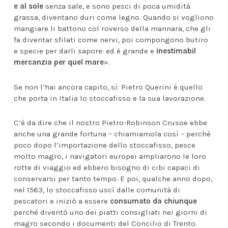
e al sole
senza sale, e sono pesci di poca umidità
grassa, diventano duri come legno. Quando si vogliono
mangiare li battono col roverso della mannara, che gli
fa diventar sfilati come nervi, poi compongono butiro
e specie per darli sapore: ed è grande e
inestimabil
mercanzia per quel mare
».
Se non l’hai ancora capito, sì: Pietro Querini è quello
che porta in Italia lo stoccafisso e la sua lavorazione.
C’è da dire che il nostro Pietro-Robinson Crusoe ebbe
anche una grande fortuna – chiamiamola così – perché
poco dopo l’importazione dello stoccafisso, pesce
molto magro, i navigatori europei ampliarono le loro
rotte di viaggio ed ebbero bisogno di cibi capaci di
conservarsi per tanto tempo. E poi, qualche anno dopo,
nel 1563, lo stoccafisso uscì dalle comunità di
pescatori e iniziò a essere
consumato da chiunque
perché diventò uno dei piatti consigliati nei giorni di
magro secondo i documenti del Concilio di Trento.