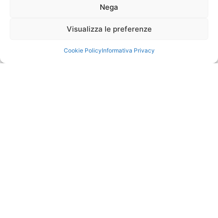
Nega
NEWS
Visualizza le preferenze
Cookie Policy
Informativa Privacy
PROVENIENZA DEL PESCATO E INNOVAZIONE
NEL RISPETTO DEL PRODOTTO E DEL